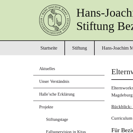
Hans-Joac
Stiftung Be
Primary menu
Skip to primary content
Skip to secondary content
Startseite
Stiftung
Hans-Joachim 
Aktuelles
Eltern
Unser Verständnis
Elternwork
Halle’sche Erklärung
Magdeburg 
Rückblick: 
Projekte
Curriculum 
Stiftungstage
Für Bezi
Fallsupervision in Kitas