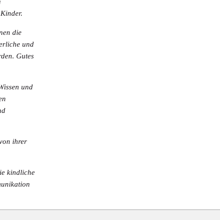
n
 Kinder.
nen die
erliche und
rden. Gutes
Wissen und
en
nd
von ihrer
die
kindliche
unikation