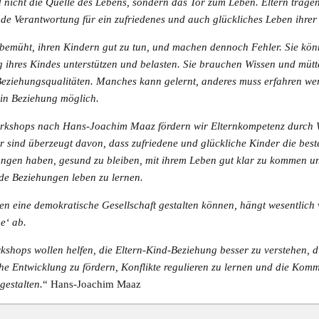
d nicht die Quelle des Lebens, sondern das Tor zum Leben. Eltern trage
de Verantwortung für ein zufriedenes und auch glückliches Leben ihrer
 bemüht, ihren Kindern gut zu tun, und machen dennoch Fehler. Sie kön
 ihres Kindes unterstützen und belasten. Sie brauchen Wissen und mütt
Beziehungsqualitäten. Manches kann gelernt, anderes muss erfahren we
in Beziehung möglich.
orkshops nach Hans-Joachim Maaz fördern wir Elternkompetenz durch 
r sind überzeugt davon, dass zufriedene und glückliche Kinder die best
ungen haben, gesund zu bleiben, mit ihrem Leben gut klar zu kommen u
de Beziehungen leben zu lernen.
 eine demokratische Gesellschaft gestalten können, hängt wesentlich 
e‘ ab.
shops wollen helfen, die Eltern-Kind-Beziehung besser zu verstehen, 
che Entwicklung zu fördern, Konflikte regulieren zu lernen und die
Komm
 gestalten.
“ Hans-Joachim Maaz