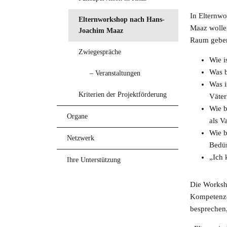
In Elternw
Elternworkshop nach Hans-
Maaz wolle
Joachim Maaz
Raum gebe
Zwiegespräche
Wie i
Was b
– Veranstaltungen
Was i
Kriterien der Projektförderung
Väter
Wie b
Organe
als V
Wie b
Netzwerk
Bedür
„Ich 
Ihre Unterstützung
Die Worksho
Kompetenzen
besprechen,