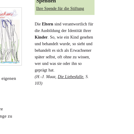
Spenden
Ihre Spende für die Stiftung
Die
Eltern
sind verantwortlich für
die Ausbildung der Identität ihrer
Kinder
. So, wie ein Kind gesehen
und behandelt wurde, so sieht und
behandelt es sich als Erwachsener
später selbst, oft ohne zu wissen,
wer und was sie oder ihn so
geprägt hat.
(H.-J. Maaz,
Die Liebesfalle
, S.
d eigenen
103)
re
inge zu