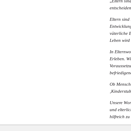
„
Eltern sin
entscheiden
Eltern sind
Entwicklung
väterliche 
Leben wird 
In Elternw
Erleben. Wi
Voraussetz
befriedigen
Ob Menschen
‚Kinderstub
Unsere Work
und elterli
hilfreich zu