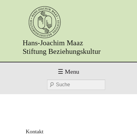
Hans-Joachim Maaz
Stiftung Beziehungskultur
Primary menu
Skip to primary content
Skip to secondary content
☰ Menu
Suche
Kontakt