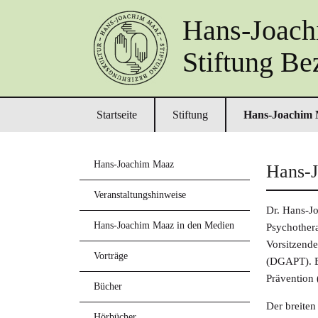
Hans-Joac
Stiftung Be
Primary menu
Skip to primary content
Skip to secondary content
Startseite
Stiftung
Hans-Joachim
Hans-Joachim Maaz
Hans-
Veranstaltungshinweise
Dr. Hans-Jo
Hans-Joachim Maaz in den Medien
Psychothera
Vorsitzende
Vorträge
(DGAPT). Er
Prävention 
Bücher
Der breiten
Hörbücher