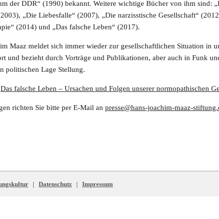
m der DDR“ (1990) bekannt. Weitere wichtige Bücher von ihm sind: „D
003), „Die Liebesfalle“ (2007), „Die narzisstische Gesellschaft“ (2012)
apie“ (2014) und „Das falsche Leben“ (2017).
m Maaz meldet sich immer wieder zur gesellschaftlichen Situation in 
t und bezieht durch Vorträge und Publikationen, aber auch in Funk u
en politischen Lage Stellung.
„Das falsche Leben – Ursachen und Folgen unserer normopathischen Ge
gen richten Sie bitte per E-Mail an
presse@hans-joachim-maaz-stiftung.
ungskultur
|
Datenschutz
|
Impressum