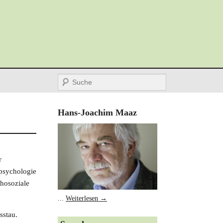
Suche
Hans-Joachim Maaz
r
npsychologie
chosoziale
...
Weiterlesen →
sstau.