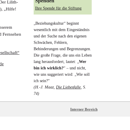
Spenden
er Lilith-
Ihre Spende für die Stiftung
, „Hilfe!
„Beziehungskultur“ beginnt
unserem
wesentlich mit dem Eingeständnis
nd Fernsehen
und der Suche nach den eigenen
Schwächen, Fehlern,
Behinderungen und Begrenzungen.
sellschaft“
Die große Frage, die uns ein Leben
lang herausfordert, lautet: „
Wer
de
bin ich wirklich?
“ – und nicht,
wie uns suggeriert wird: „Wie soll
ich sein?“
(H.-J. Maaz,
Die Liebesfalle
, S.
74)
Interner Bereich